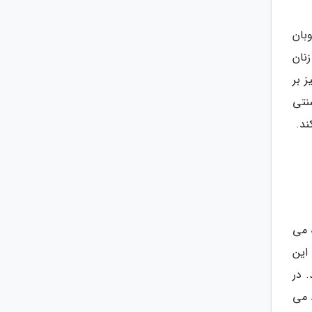
بان
نان
 نیز می پوشند. مردان اشراف زاده معمولا کلاهی از جنس موی اسب به نام gats نیز بر
نتی
ند.
ده می
این
 در
ند می