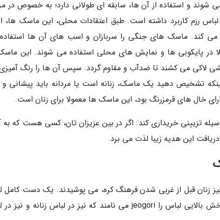
 سنتی در زبان کره ای tal نامیده می شوند و استفاده از آن ها، سابقه ای طولانی دارد؛ به خصوص در 
باس رزم کاربرد داشته است. طبق اعتقادات محلی، این ماسک ها، ار
 می کند. ماسک های جنگی را سربازان و اسب های آن ها استفاده
اسک های قومی، به نام hahoe-tal معمولا در پایکوبی ها و نمایش های محلی استفاده می شوند. این ما
ششی لاکی می کشند تا ضدآب و مقاوم گردد. سپس آن ها را رنگ آمیزی
ینکه تشخیص دهید یک ماسک، زنانه است یا مردانه باید پیشانی و گ
ی خال های قرمزرنگ بود، این ماسک ها معمولا برای زنان است.
یله تزیینی خریداری کند. اگر در بین عزیزان تان، کسی هست که به آ
ریافت این هدیه زیبا لذت می برد.
ک
نیز زنان قبل از غربی شدن فرهنگ کره، می پوشیدند. یک دست کامل ل
هانبوک شامل کت، پیراهن، شلوار و تاپ است. بخش بالایی لباس را jeogori می نامند که نیز در لباس زنانه و ن