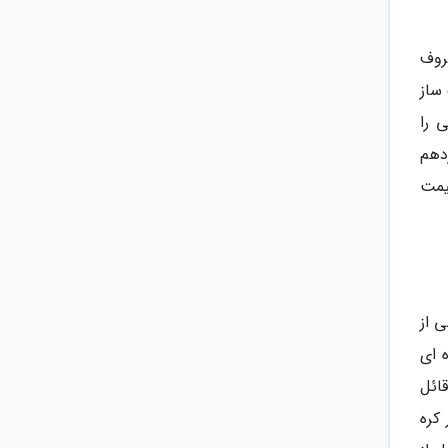
روف
ساز
 را
رن دهم و یازدهم
یمت
 از
 ای
ائل
کره