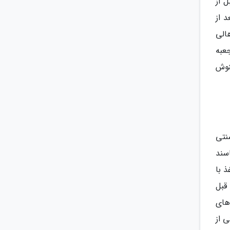
د دقیقه قبل از
 از
الی
عبه
نوش
نتی
سند
ذ با
قبل
های
 از