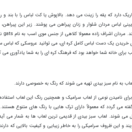
یک دارد که یقه را زینت می دهد. بالاپوش یا کت لباس را با بند و رو
ی لباس مردان شلوار و زنان پیراهن می پوشند. زیر این پیراهن، ز
معمولا لباس دیگری به نام sokchima
ای خریدن یک دست لباس کامل کره ای، می توانید عروسکی که لباس س
برای خانه شما خواهد بود که فرهنگ کره ای را به شما یادآوری می ک
اب به نام سبز بیدی تهیه می شوند که رنگ به خصوصی دارند.
Cela) واژه ای است که برای نامیدن نوعی از لعاب سرامیک و همچنین رنگ این لعاب استفا
ته می گردد که معمولاً دارای ترک هایی با رنگ های متنوع هستند. 
 می شوند. لعاب سبز بیدی از قدیمی ترین لعاب ها به شمار می آید.
به این اشیا و ظروف cheong-ja می گویند و این ظروف سرامیکی را به خاطر زیبایی و کیفیت بالایی که دار