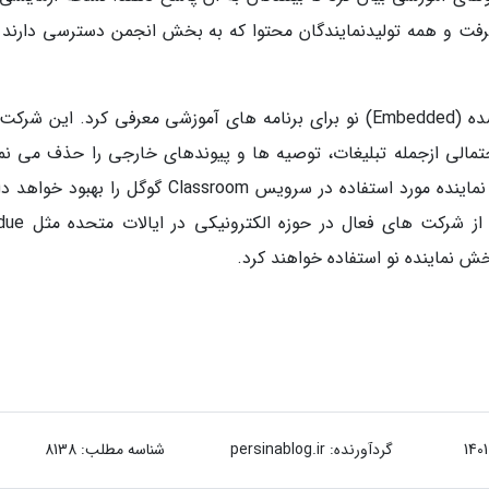
فت و همه تولیدنمایندگان محتوا که به بخش انجمن دسترسی دارند ق
علاوه براین، یوتیوب یک پخش نماینده جاسازی شده (Embedded) نو برای برنامه های آموزشی معرفی کرد. این 
، حواس پرتی های احتمالی ازجمله تبلیغات، توصیه ها و پیوندهای خارجی را حذف می نم
این پلتفرم ویدئویی بعلاوه اظهار داشت که پخش نماینده مورد استفاده در سرویس Classroom گوگل را به
تجربه ای حتی بهتر از یوتیوب ارائه دهد. بعضی از 
گردآورنده:
persinablog.ir
شناسه مطلب: 8138