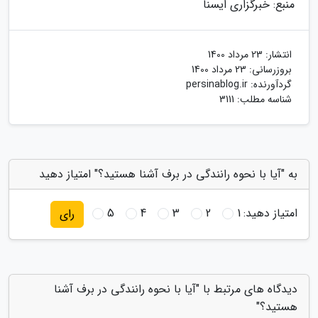
منبع: خبرگزاری ایسنا
انتشار:
23 مرداد 1400
بروزرسانی:
23 مرداد 1400
گردآورنده:
persinablog.ir
شناسه مطلب: 3111
به "آیا با نحوه رانندگی در برف آشنا هستید؟" امتیاز دهید
امتیاز دهید:
1
2
3
4
5
رای
دیدگاه های مرتبط با "آیا با نحوه رانندگی در برف آشنا
هستید؟"