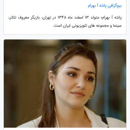
بیوگرافی پانته آ بهرام
پانته آ بهرام؛ متولد 13 اسفند ماه 1348 در تهران، بازیگر معروف تئاتر،
سینما و مجموعه های تلویزیونی ایران است.