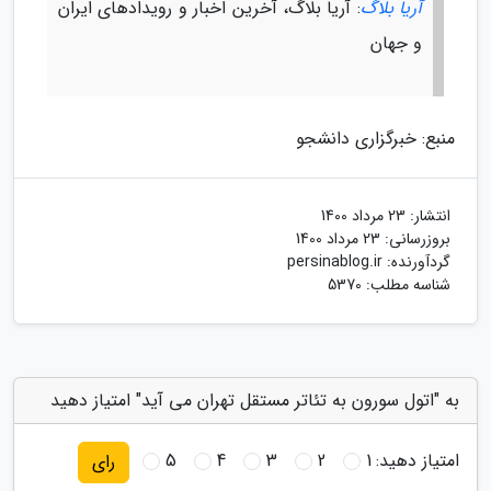
آریا بلاگ
: آریا بلاگ، آخرین اخبار و رویدادهای ایران
و جهان
منبع: خبرگزاری دانشجو
انتشار:
23 مرداد 1400
بروزرسانی:
23 مرداد 1400
گردآورنده:
persinablog.ir
شناسه مطلب: 5370
به "اتول سورون به تئاتر مستقل تهران می آید" امتیاز دهید
امتیاز دهید:
1
2
3
4
5
رای