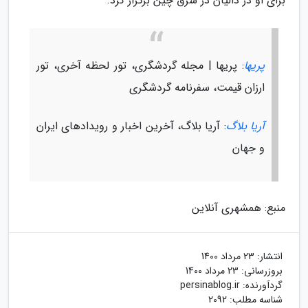
برای او در دالیان در شرق چین برگزار کرد.
پریها
: پریها | مجله گردشگری، تور لحظه آخری، تور
ارزان قیمت، سفرنامه گردشگری
آریا بلاگ
: آریا بلاگ، آخرین اخبار و رویدادهای ایران
و جهان
منبع: همشهری آنلاین
انتشار:
23 مرداد 1400
بروزرسانی:
23 مرداد 1400
گردآورنده:
persinablog.ir
شناسه مطلب: 2092