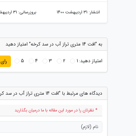
انتشار:
31 اردیبهشت 1400
بروزرسانی:
31 اردیبهشت 1400
به "افت 14 متری تراز آب در سد کرخه" امتیاز دهید
امتیاز دهید:
1
2
3
4
5
رای
دیدگاه های مرتبط با "افت 14 متری تراز آب در سد کرخه"
* نظرتان را در مورد این مقاله با ما درمیان بگذارید