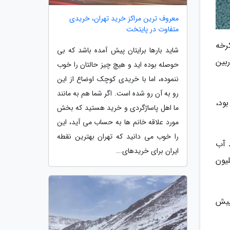
معروف ترین مراکز خرید تهران، خریدی
متفاوت در پایتخت
ی سد کرخه
شاید بارها برایتان پیش آمده باشد که بی
 و توربین
حوصله بوده اید و هیچ چیز حالتان را خوب
ننموده، اما با خریدی کوچک اوضاع از این
رو به آن رو شده است. اگر شما هم به مانند
امروز سد کرخه نسبت به مدت مشابه سال گذشته که 214 متر بود،
ما اهل پاساژگردی و خرید هستید که بخش
مورد علاقه خانم ها به حساب می آید، این
را خوب می دانید که تهران بهترین نقطه
مترمکعب کمبود آب
ایران برای خریدهای...
ر افت تراز داریم؛ در واقع نسبت به سیلاب 98، 3 میلیارد و 200 میلیون
پیش