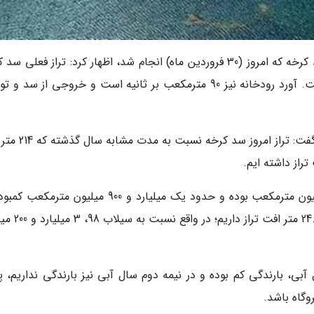
یونس قادری در حاشیه بازدید اصحاب رسانه از سد کرخه که امروز (30 فروردین ماه) انجام شد، اظهار کرد: تراز فعل
199.72 متر با حجم 2 میلیارد و 635 مترمکعب است. آورد رودخانه نیز 90 مترمکعب بر ثانیه است و خروجی از سد
به گزارش خبرنگاران، مدیر روابط عمومی سد کرخه گفت: تراز 
قادری اعلام کرد: حجم مخزن، 4 میلیارد و 460 میلیون مترمکعب بوده و حدود یک میلیارد و 900 میلیون 
داریم. همچنین نسبت به سیلاب سال 98، حدود 24.5 مت
 آبی، بارندگی کم بوده و در نیمه دوم سال آبی نیز بارندگی نداریم، 
وگاه باشد.