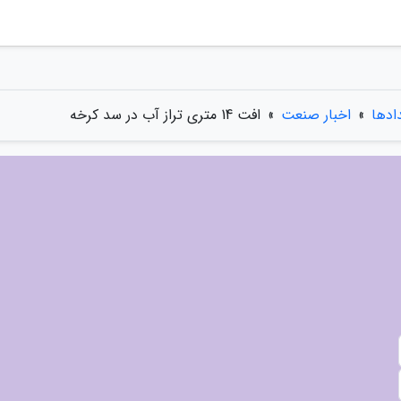
دادها
»
اخبار صنعت
»
افت 14 متری تراز آب در سد کرخه