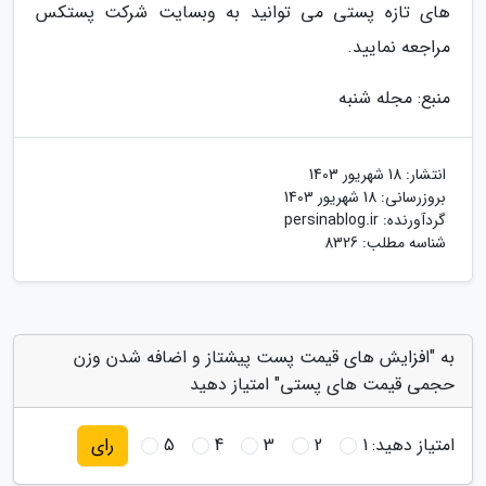
های تازه پستی می توانید به وبسایت شرکت پستکس
مراجعه نمایید.
منبع: مجله شنبه
انتشار:
18 شهریور 1403
بروزرسانی:
18 شهریور 1403
گردآورنده:
persinablog.ir
شناسه مطلب: 8326
به "افزایش های قیمت پست پیشتاز و اضافه شدن وزن
حجمی قیمت های پستی" امتیاز دهید
امتیاز دهید:
1
2
3
4
5
رای