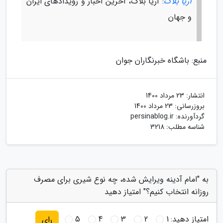
آریا بلاگ
: آریا بلاگ، آخرین اخبار و رویدادهای ایران
و جهان
منبع: باشگاه خبرنگاران جوان
انتشار:
23 مرداد 1400
بروزرسانی:
23 مرداد 1400
گردآورنده:
persinablog.ir
شناسه مطلب: 3218
به "امام آدینه ویرایش شده، چه نوع شیری برای مصرف
روزانه انتخاب کنیم؟" امتیاز دهید
امتیاز دهید:
1
2
3
4
5
رای