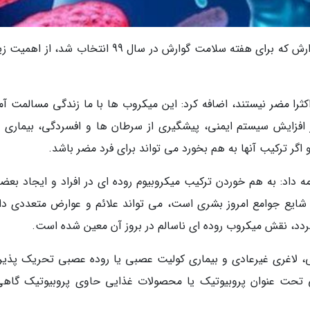
محمد امانی گفت: موضوع میکروبیوم و دستگاه گوارش که برای هفته سلامت گوارش در سال 99 انتخاب شد،
ثرا مضر نیستند، اضافه کرد: این میکروب ها با ما زندگی مسالمت آم
 افزایش سیستم ایمنی، پیشگیری از سرطان ها و افسردگی، بیماری 
گر ترکیب آنها به هم بخورد می تواند برای فرد مضر باشد.
 داد: به هم خوردن ترکیب میکروبیوم روده ای در افراد و ایجاد بعضی
 شایع جوامع امروز بشری است، می تواند علائم و عوارض متعددی دا
 گردد، نقش میکروب روده ای ناسالم در بروز آن معین شده است.
قی، لاغری غیرعادی و بیماری کولیت عصبی یا روده عصبی تحریک پذیر
 تحت عنوان پروبیوتیک یا محصولات غذایی حاوی پروبیوتیک گاهی