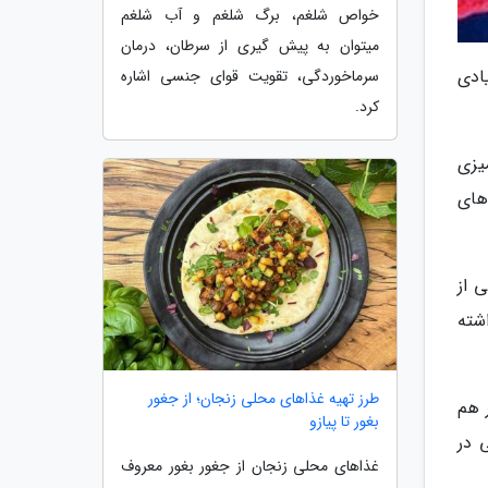
خواص شلغم، برگ شلغم و آب شلغم
میتوان به پیش گیری از سرطان، درمان
 از اهمیت زیادی
سرماخوردگی، تقویت قوای جنسی اشاره
کرد.
یزی
های
 از
شته
طرز تهیه غذاهای محلی زنجان؛ از جغور
 هم
بغور تا پیازو
 در
غذاهای محلی زنجان از جغور بغور معروف