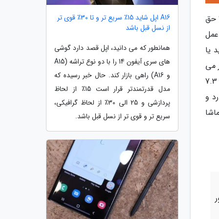
A16 اپل شاید 15٪ سریع تر و تا 30٪ قوی تر
ا حق
از نسل قبل باشد
عمل
همانطور که می دانید، اپل قصد دارد گوشی
 یا
های سری آیفون 14 را با دو نوع تراشه (A15
ر می
و A16) راهی بازار کند. حال خبر رسیده که
گیرد، کاربران می توانند از دوربین سلفی دوگانه بهره ببرند. در نهایت این ویدیو نشان می دهد که استفاده از نمایشگر 7.3
مدل قدرتمندتر قرار است 15٪ از لحاظ
د و
پردازشی و 25 الی 30٪ از لحاظ گرافیکی،
اشا
سریع تر و قوی تر از نسل قبل باشد.
ر