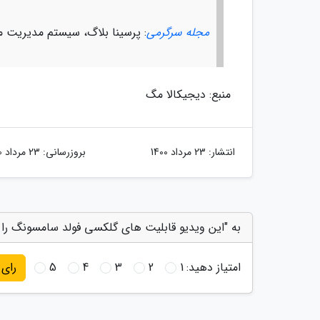
مجله سرگرمی
: پرسینا بلاگ، سیستم مدیریت م
منبع: دیجیکالا مگ
انتشار:
23 مرداد 1400
بروزرسانی:
23 مرداد 1400
به "این ویدیو قابلیت های گلکسی فولد سامسونگ را 
امتیاز دهید:
1
2
3
4
5
رای