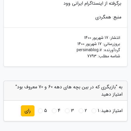
برگرفته از اینستاگرام ایرانی وود
منبع: همگردی
انتشار:
17 شهریور 1400
بروزرسانی:
17 شهریور 1400
گردآورنده:
persinablog.ir
شناسه مطلب: 7793
به "بازیگری که در بین بچه های دهه 60 و 70 معروف بود"
امتیاز دهید
امتیاز دهید:
1
2
3
4
5
رای