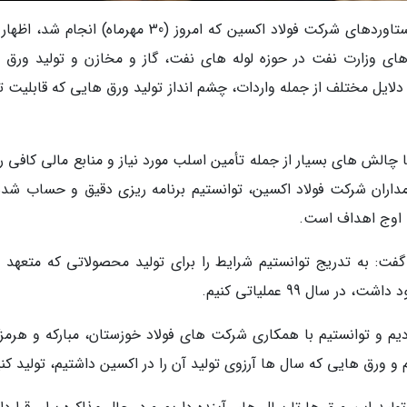
غلامحسین انصاریان در حاشیه آیین رونمایی از دستاوردهای شرکت فولاد اکسین که امروز (30 مهرماه) انجا
ای وزارت نفت در حوزه لوله های نفت، گاز و مخازن و تولید ورق 
لایل مختلف از جمله واردات، چشم انداز تولید ورق هایی که قابلیت تو
گاران، وی افزود: در سال 97 شرکت با چالش های بسیار از جمله تأمین اسلب مورد نیاز و منابع مالی کافی
داران شرکت فولاد اکسین، توانستیم برنامه ریزی دقیق و حساب شده
 اوج اهداف است.
ت: به تدریج توانستیم شرایط را برای تولید محصولاتی که متعهد 
 سال 99 عملیاتی کنیم.
دیم و توانستیم با همکاری شرکت های فولاد خوزستان، مبارکه و هرمزگ
م و ورق هایی که سال ها آرزوی تولید آن را در اکسین داشتیم، تولید کنی