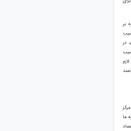
رای
 بر
آسیب
 در
آسیب
ازم
نمند
رکز
ه ما
قتصاد