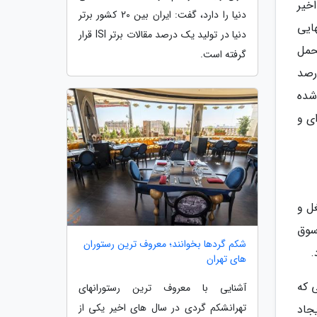
خیر
دنیا را دارد، گفت: ایران بین 20 کشور برتر
ایی
دنیا در تولید یک درصد مقالات برتر ISI قرار
تحمل
گرفته است.
 گذشته نزدیک به 40 هزار تحصیلنموده بیکار داشت که به تاکید مسئولان 70 درصد
سال 96 تاکنون متوقف شده
ی و
ل و
سوق
شکم گردها بخوانند؛ معروف ترین رستوران
.
های تهران
 که
آشنایی با معروف ترین رستورانهای
تهرانشکم گردی در سال های اخیر یکی از
جاد