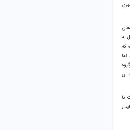
هری
وزش های
رد. بیشتر از 80 درصد مشاغل به
 که
 اما
روه
ه فنی و حرفه ای
 تا
دار