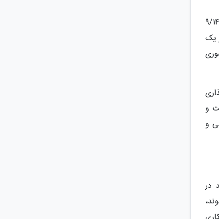
مدیرکل تعاون، کار و رفاه اجتماعی آذربایجان غربی هم با بیان این که بر اساس اعلام مرکز آمار ایران نرخ بیکاری استان از 9/14
 در یک
وری
اری
ت و
ی و
 در
ند،
اری