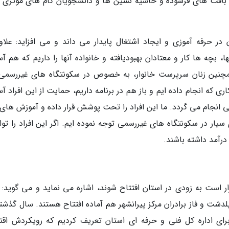
ان بافت های فرسوده و حاشیه نشین ها و دانشجویان گام های موثری ب
 حرفه آموزی و ایجاد اشتغال پایدار می داند و می افزاید: علاوه
ا، بچه ها کار و معتادان بهبودیافته و خانواده آنها را داریم که هم 
چنین زنان سرپرست خانوار، به خصوص در سکونتگاه های غیررسمی،
 که انجام داده ایم و باز هم در برنامه داریم، حمایت از این افراد 
انجام می گردد. ما این افراد را تحت پوشش قرار داده و آموزش های ل
 سیار در سکونتگاه های غیررسمی توجه نموده ایم. اگر این افراد را توا
درآمد داشته باشند.
 است به زودی در استان افتتاح شوند، اشاره می نماید و می گوید: م
پلدشت و فاز برادران مرکز پیرانشهر هم آماده افتتاح هستند. سال گذشت
 اصلی 11 برنامه و 30 فعالیت برای اداره کل فنی و حرفه ای استان تعریف کردیم که رویکردش ا