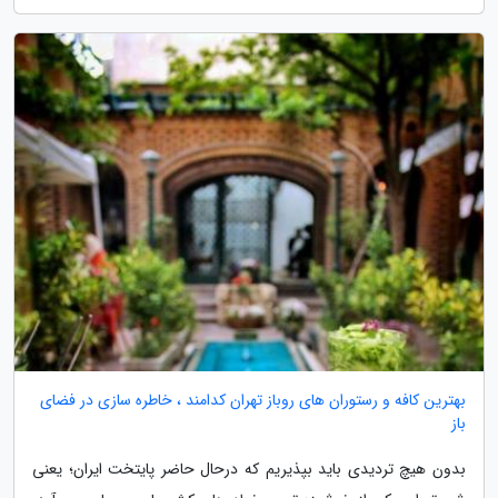
بهترین کافه و رستوران های روباز تهران کدامند ، خاطره سازی در فضای
باز
بدون هیچ تردیدی باید بپذیریم که درحال حاضر پایتخت ایران؛ یعنی