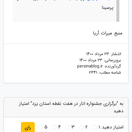
پرسینا
منبع: میراث آریا
انتشار:
23 مرداد 1400
بروزرسانی:
23 مرداد 1400
گردآورنده:
persinablog.ir
شناسه مطلب: 2341
به "برگزاری جشنواره انار در هفت نقطه استان یزد" امتیاز
دهید
امتیاز دهید:
1
2
3
4
5
رای