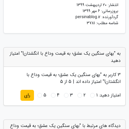
انتشار:
20 اردیبهشت 1399
بروزرسانی:
6 مهر 1399
گردآورنده:
persinablog.ir
شناسه مطلب: 3781
به "بهای سنگین یک عشق؛ به قیمت وداع با انگشتان!" امتیاز
دهید
3
کاربر به "
بهای سنگین یک عشق؛ به قیمت وداع با
انگشتان!
" امتیاز داده اند |
5
از 5
امتیاز دهید:
1
2
3
4
5
رای
دیدگاه های مرتبط با "بهای سنگین یک عشق؛ به قیمت وداع