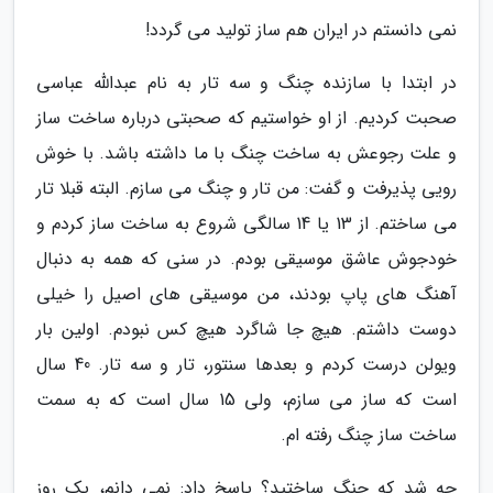
نمی دانستم در ایران هم ساز تولید می گردد!
در ابتدا با سازنده چنگ و سه تار به نام عبدالله عباسی
صحبت کردیم. از او خواستیم که صحبتی درباره ساخت ساز
و علت رجوعش به ساخت چنگ با ما داشته باشد. با خوش
رویی پذیرفت و گفت: من تار و چنگ می سازم. البته قبلا تار
می ساختم. از 13 یا 14 سالگی شروع به ساخت ساز کردم و
خودجوش عاشق موسیقی بودم. در سنی که همه به دنبال
آهنگ های پاپ بودند، من موسیقی های اصیل را خیلی
دوست داشتم. هیچ جا شاگرد هیچ کس نبودم. اولین بار
ویولن درست کردم و بعدها سنتور، تار و سه تار. 40 سال
است که ساز می سازم، ولی 15 سال است که به سمت
ساخت ساز چنگ رفته ام.
چه شد که چنگ ساختید؟ پاسخ داد: نمی دانم، یک روز