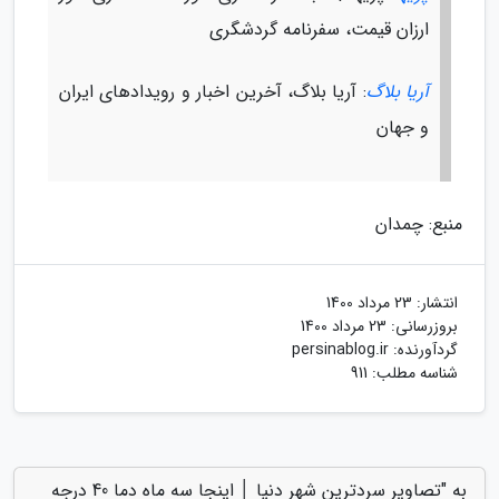
ارزان قیمت، سفرنامه گردشگری
آریا بلاگ
: آریا بلاگ، آخرین اخبار و رویدادهای ایران
و جهان
منبع: چمدان
انتشار:
23 مرداد 1400
بروزرسانی:
23 مرداد 1400
گردآورنده:
persinablog.ir
شناسه مطلب: 911
به "تصاویر سردترین شهر دنیا │ اینجا سه ماه دما 40 درجه