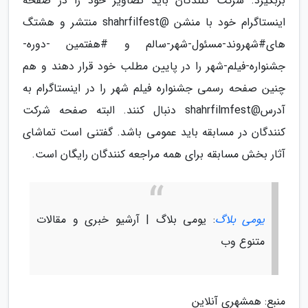
بربگیرد. شرکت کنندگان باید تصاویر خود را در صفحه
اینستاگرام خود با منشن @shahrfilfest منتشر و هشتگ
های#شهروند-مسئول-شهر-سالم و #هفتمین -دوره-
جشنواره-فیلم-شهر را در پایین مطلب خود قرار دهند و هم
چنین صفحه رسمی جشنواره فیلم شهر را در اینستاگرام به
آدرس@shahrfilmfest دنبال کنند. البته صفحه شرکت
کنندگان در مسابقه باید عمومی باشد. گفتنی است تماشای
آثار بخش مسابقه برای همه مراجعه کنندگان رایگان است.
یومی بلاگ
: یومی بلاگ | آرشیو خبری و مقالات
متنوع وب
منبع: همشهری آنلاین