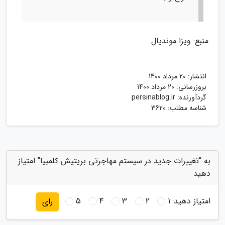
منبع: ویزا موندیال
انتشار:
20 مرداد 1400
بروزرسانی:
20 مرداد 1400
گردآورنده:
persinablog.ir
شناسه مطلب: 3620
به "تغییرات جدید در سیستم مهاجرتی بریتیش کلمبیا" امتیاز
دهید
امتیاز دهید:
1
2
3
4
5
رای