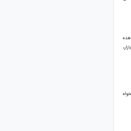
هده
ار،
واه