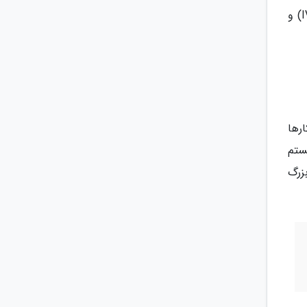
رابط کیفیت با مشتریان از طریق امکاناتی مانند ضبط تماس، پست صوتی (Voicemail)، پاسخ صوتی تعاملی (IVR) و
رها
ستم
زرگ