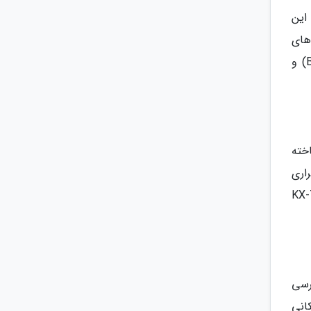
این
های
قابل برنامه ریزی همانند دکمه شماره گیری سریع (Speed Dial)، مشاهده حالت های متفاوت تماس های داخلی (Blf) و
خته
اری
KX-T7665 ،KX-T33 ،
ترسی
کانی