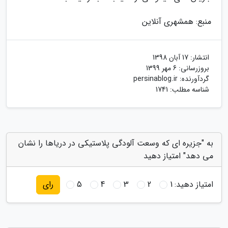
منبع: همشهری آنلاین
انتشار:
17 آبان 1398
بروزرسانی:
6 مهر 1399
گردآورنده:
persinablog.ir
شناسه مطلب: 1741
به "جزیره ای که وسعت آلودگی پلاستیکی در دریاها را نشان
می دهد" امتیاز دهید
امتیاز دهید:
1
2
3
4
5
رای