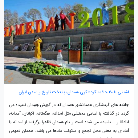
آشنایی با 20 جاذبه گردشگری همدان؛ پایتخت تاریخ و تمدن ایران
جاذبه های گردشگری همدانشهر همدان که در گویش هِمِدان نامیده می
گردد در گذشته با اسامی مختلفی مثل اَمدانه، هگمتانه، اکباتان، آمدانه،
آنادانا و … نامیده می شده است و نام همدان ظاهرا برگرفته از آمدانه یا
آمادای به معنی محل تجمع و سکونت مادها می باشد. همدان قدیمی