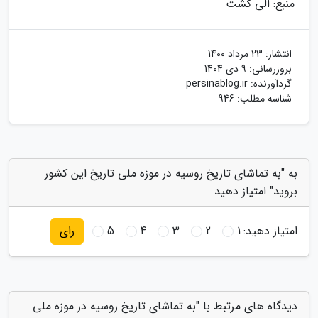
منبع: الی گشت
انتشار:
23 مرداد 1400
بروزرسانی:
9 دی 1404
گردآورنده:
persinablog.ir
شناسه مطلب: 946
به "به تماشای تاریخ روسیه در موزه ملی تاریخ این کشور
بروید" امتیاز دهید
امتیاز دهید:
1
2
3
4
5
رای
دیدگاه های مرتبط با "به تماشای تاریخ روسیه در موزه ملی