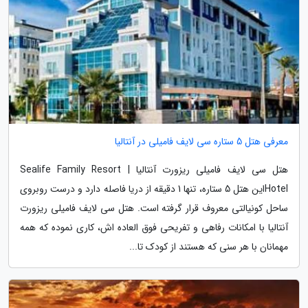
معرفی هتل 5 ستاره سی لایف فامیلی در آنتالیا
هتل سی لایف فامیلی ریزورت آنتالیا | Sealife Family Resort
Hotelاین هتل 5 ستاره، تنها 1 دقیقه از دریا فاصله دارد و درست روبروی
ساحل کونیالتی معروف قرار گرفته است. هتل سی لایف فامیلی ریزورت
آنتالیا با امکانات رفاهی و تفریحی فوق العاده اش، کاری نموده که همه
مهمانان با هر سنی که هستند از کودک تا...