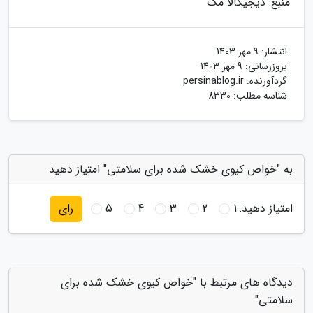
منبع: دیجیکالا مگ
انتشار:
9 مهر 1403
بروزرسانی:
9 مهر 1403
گردآورنده:
persinablog.ir
شناسه مطلب: 8330
به "خواص کیوی خشک شده برای سلامتی" امتیاز دهید
امتیاز دهید:
1
2
3
4
5
رای
دیدگاه های مرتبط با "خواص کیوی خشک شده برای
سلامتی"