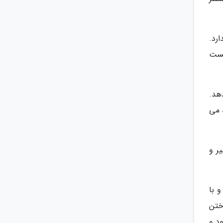
رد.
هست
دهد.
 می
یر و
 با
ختن
د و