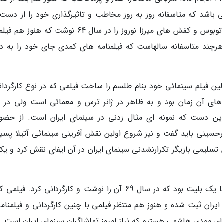
 باشد که متاسفانه روز به روز مخاطب و تاثیرگذاری خود را از دست
دهد. پس از آن آقای فرهنگ دو فیلمنامه ماندگار اتوبوس و کفش های میرزا نوروز را در سال 64 نوشت که 
رچند متاسفانه سالهاست که فیلمنامه های کمدی جای خود را به د
 یوسفی بیان نمود: آقای فرهنگ در سال 65 اولین فیلم سینمائی خود بنام طلسم را ساخت فیلمی که در نوع کارگر
های آن زمان بود و به ظاهر در ژانر ترس و معمائی است ولی در 
رین دست که نمونه ای مثال زدنی در سینمای ایران است. از حضور
حسینی باید گفت و نیز شروع اولین نقش آفرینی سینمائی آتیلا پسیا
سلیمی بازیگر تکرارنشدنی سینمای ایران در آن ایفای نقش کرد و یک
وی اضافه کرد: آخرین فیلم آقای فرهنگ دو فیلم با یک بلیت بود که در سال 69 آن را نوشت و کارگردانی کرد. 
یران ثبت شده و هنوز هم منتظر فیلمی با چنین کارگردانی و فیلمنامه
قای مهدی هاشمی هستیم که نیاز امروز تماشاگران سینمای ایران است.