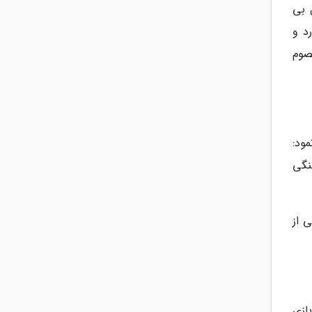
 بی
د و
صوم
مود:
نگی
ی از
فرهنگ بازی