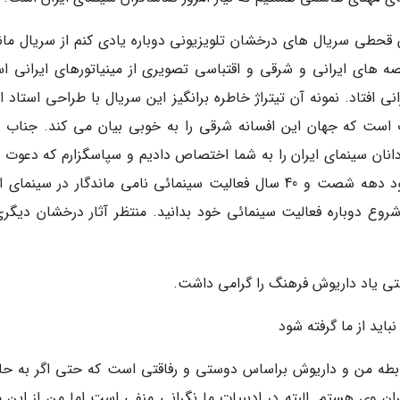
ن قحطی سریال های درخشان تلویزیونی دوباره یادی کنم از سریال ماند
ه های ایرانی و شرقی و اقتباسی تصویری از مینیاتورهای ایرانی ا
انی افتاد. نمونه آن تیتراژ خاطره برانگیز این سریال با طراحی استاد 
ت است که جهان این افسانه شرقی را به خوبی بیان می کند. جناب آ
نان سینمای ایران را به شما اختصاص دادیم و سپاسگزارم که دعوت ما
پذیرفتید. آقای فرهنگ شما با کارنامه شروعین خود دهه شصت و 40 سال فعالیت سینمائی نامی ماندگار در سینم
روع دوباره فعالیت سینمائی خود بدانید. منتظر آثار درخشان دیگری
اشتی یاد داریوش فرهنگ را گرامی داشت.
اید از ما گرفته شود
ابطه من و داریوش براساس دوستی و رفاقتی است که حتی اگر به حا
وی هستم. البته در ادببیات ما نگرانی منفی است اما من از این م