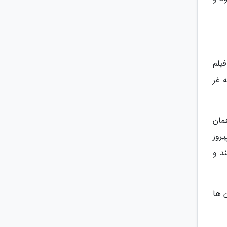
یلم
عه غر
مان
روز
د و
 ها