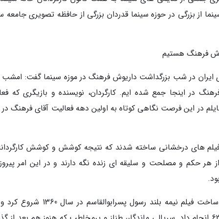
ما از بزرگی در حوزه سینما قدردان بزرگی از حافظه تصویری جامعه سی
یوش فرهنگ هستیم
 ایران در شب بزرگداشت داریوش فرهنگ در موزه سینما گفت: امشب ب
هنگ در اینجا جمع شده ایم. کارگردان، نویسنده و بازیگری که فعا
یلم در این فرصت نگاهی کوتاه به اولین دهه فعالیت آقای فرهنگ در 
یلم های درخشانی ساخته شدند که نتیجه کوشش و کوشش کارگردانا
ز هر حکم و مصلحت و سلیقه ای زنده نگه دارند و در این امر پیروز
ود.
امیر یوسفی اضافه کرد: وی کارگردانی سینما را با ساخت فیلم نیمه بلند رسول پسرابوالقاسم
کارگردانی سریال افسانه سلطان و شبان را در سال 62 انجام داد. سریالی ماندگار، طناز و پرمخاطب که هنوز هم بعد ا