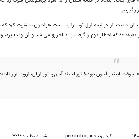
 های پنجاه-پنجاه در میانه میدان را به سود پرسپولیس سوت زد که 
ر گیریم.
 بیان داشت: او در نیمه اول توپ را به سمت هواداران ما شوت کرد که 
باید اخطار می گرفت. اگر آن اخطار را می گرفت، در دقیقه 60 که اخطار دوم را گرفت باید اخراج می شد و آن وقت پ
یچوقت اینقدر آسون نبوده! تور لحظه آخری، تور ارزان، اروپا، تور تایلند
گردآورنده:
persinablog.ir
شناسه مطلب: 3296