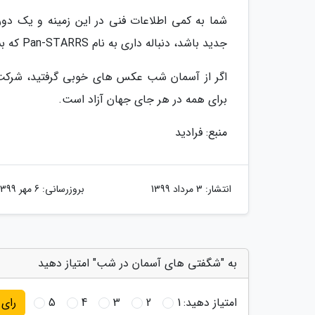
شما به کمی اطلاعات فنی در این زمینه و یک د
جدید باشد، دنباله داری به نام Pan-STARRS که بسیاری از عکاسان نجومی مشتاقانه به دنبالش هستند.
اگر از آسمان شب عکس های خوبی گرفتید، شرکت د
برای همه در هر جای جهان آزاد است.
منبع: فرادید
انتشار:
3 مرداد 1399
بروزرسانی:
6 مهر 1399
به "شگفتی های آسمان در شب" امتیاز دهید
امتیاز دهید:
1
2
3
4
5
رای