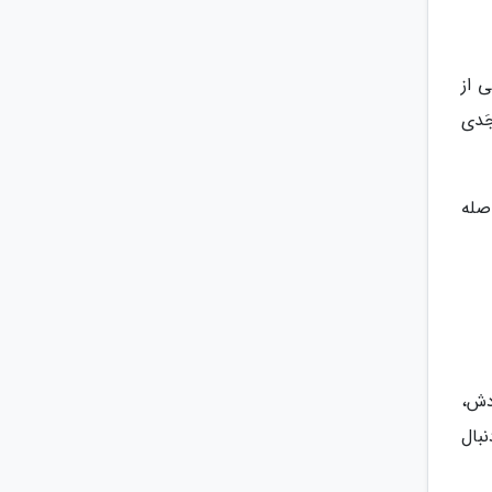
 از
َدی
اصله
ادش،
 و اگر دنبال