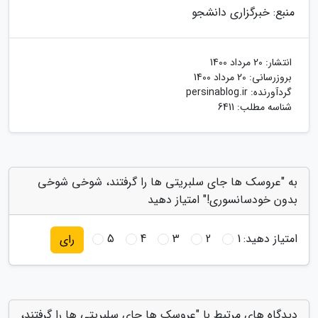
منبع: خبرگزاری دانشجو
انتشار:
20 مرداد 1400
بروزرسانی:
20 مرداد 1400
گردآورنده:
persinablog.ir
شناسه مطلب: 6411
به "عروسک ها جای سلبریتی ها را گرفتند، شوخی شوخی
بدون خودسانسوری!" امتیاز دهید
امتیاز دهید:
1
2
3
4
5
رای
دیدگاه های مرتبط با "عروسک ها جای سلبریتی ها را گرفتند،