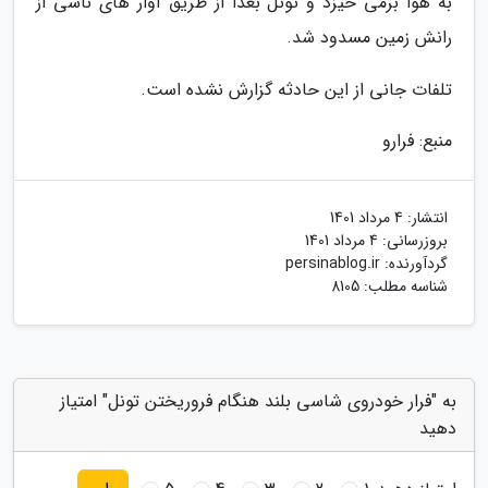
به هوا برمی خیزد و تونل بعداً از طریق آوار های ناشی از
رانش زمین مسدود شد.
تلفات جانی از این حادثه گزارش نشده است.
منبع: فرارو
انتشار:
4 مرداد 1401
بروزرسانی:
4 مرداد 1401
گردآورنده:
persinablog.ir
شناسه مطلب: 8105
به "فرار خودروی شاسی بلند هنگام فروریختن تونل" امتیاز
دهید