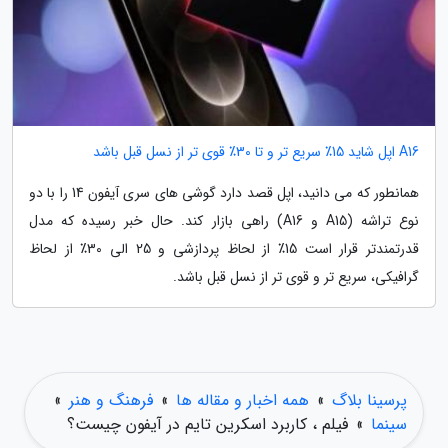
A16 اپل شاید 15٪ سریع تر و تا 30٪ قوی تر از نسل قبل باشد
همانطور که می دانید، اپل قصد دارد گوشی های سری آیفون 14 را با دو
نوع تراشه (A15 و A16) راهی بازار کند. حال خبر رسیده که مدل
قدرتمندتر قرار است 15٪ از لحاظ پردازشی و 25 الی 30٪ از لحاظ
گرافیکی، سریع تر و قوی تر از نسل قبل باشد.
پرسینا بلاگ
»
همه اخبار و مقاله ها
»
فرهنگ و هنر
»
سینما
»
فیلم ، کاربرد اسکرین تایم در آیفون چیست؟