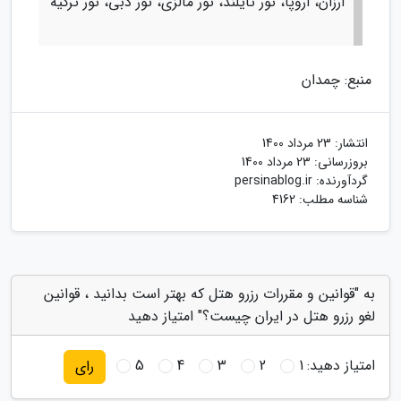
ارزان، اروپا، تور تایلند، تور مالزی، تور دبی، تور ترکیه
منبع: چمدان
انتشار:
23 مرداد 1400
بروزرسانی:
23 مرداد 1400
گردآورنده:
persinablog.ir
شناسه مطلب: 4162
به "قوانین و مقررات رزرو هتل که بهتر است بدانید ، قوانین
لغو رزرو هتل در ایران چیست؟" امتیاز دهید
امتیاز دهید:
1
2
3
4
5
رای