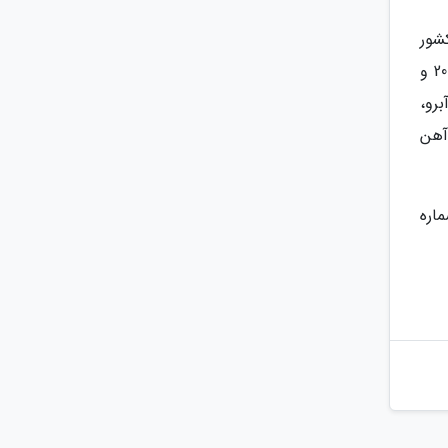
 در کشور
است. کاربران می توانند محصولاتی همچون میلگرد کارخانجات معتبر، تیرآهن ذوب آهن اصفهان در سایز های 20،18،16،14 و
برو،
آهن
اره