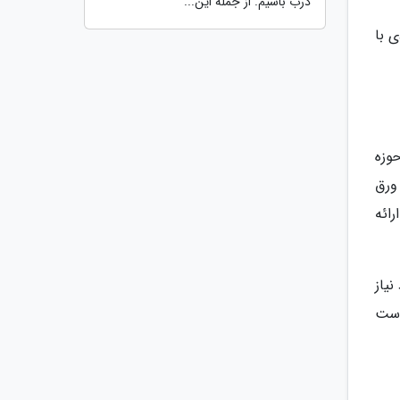
درب باشیم. از جمله این...
 با
ه امروز در این حوزه
ورق
د. ارائه
یاز
دست