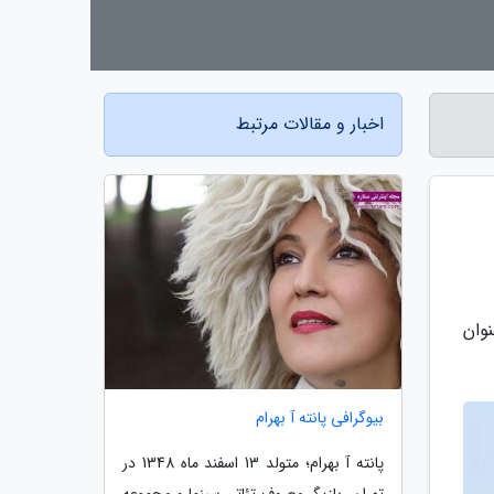
اخبار و مقالات مرتبط
آخر سریال افعی تهران که سال 2018 و به عنوان
بیوگرافی پانته آ بهرام
پانته آ بهرام؛ متولد 13 اسفند ماه 1348 در
تهران، بازیگر معروف تئاتر، سینما و مجموعه