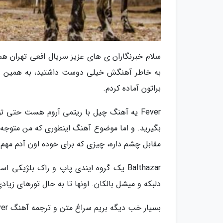
سلام خبرنگاران ی های عزیز سریال افعی تهران هم 
براتون آماده کردم.
Fever یه آهنگ چیل با ریتمی آروم هست حت
بگیرید. و اما موضوع آهنگ اینطوری که من متوج
مقابل چشم داره، چیزی که برای خوده اون آدم مهم
Balthazar یک گروه ایندی پاپ و راک بلژیک
دلبکه و میشل بالکان. اونها تا به حال تورهای زی
بسیار خب دیگه بریم سراغ متن و ترجمه آهنگ Fever امیدوارم لذت ببرید و ما رو به دوستاتون هم معرفی کنید.