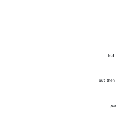
But 
But then 
سم