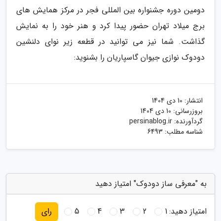
دومین دوره جشنواره بین المللی فجر در مرکز همایش های
برج میلاد تهران حضور پیدا کرد و هنر خود را به نمایش
گذاشت. شما نیز می توانید در قطعه زیر نوای دلنشین
دودوک نوازی جیوان گاسپاریان را بشنوید:
انتشار:
10 دی 1404
بروزرسانی:
10 دی 1404
گردآورنده:
persinablog.ir
شناسه مطلب: 6493
به "معرفی ساز دودوک" امتیاز دهید
امتیاز دهید:
1
2
3
4
5
رای