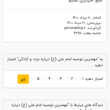
منبع: خبرگزاری تسنیم
انتشار:
20 مرداد 1400
بروزرسانی:
20 مرداد 1400
گردآورنده:
persinablog.ir
شناسه مطلب: 4295
به "مهمترین توصیه امام علی (ع) درباره عزت و آزادگی" امتیاز
دهید
امتیاز دهید:
1
2
3
4
5
رای
دیدگاه های مرتبط با "مهمترین توصیه امام علی (ع) درباره