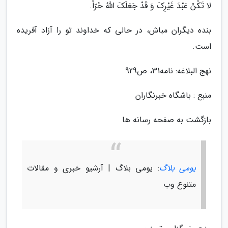
لا تَکُنْ عَبْدَ غَیْرِکَ وَ قَدْ جَعَلَکَ اللّهُ حُرّاً.
بنده دیگران مباش، در حالى که خداوند تو را آزاد آفریده
است.
نهج البلاغه: نامه31، ص929
منبع : باشگاه خبرنگاران
بازگشت به صفحه رسانه ها
یومی بلاگ
: یومی بلاگ | آرشیو خبری و مقالات
متنوع وب