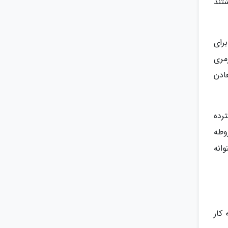
تند
رای
مری
ادن
رده
مشروطه
انه
کار