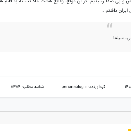
 و بی صدا رسیدیم. در آن موقع، وقایع هشت ماه گذشته به قلبم ه
ایران داشتم...
کی، سینما
گردآورنده:
persinablog.ir
شناسه مطلب: 5354