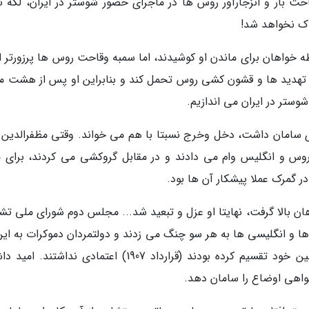
وقاحت بار و انزجارآور روس ها در ماجرای حضور شوستر در ایران، لکه 
اک نخواهد شد!
 خواهان برای ماندن او کوشیدند، اما سمبه وقاحت روس ها پرزورتر از
ود تهدید ها و قشون کشی روس تحمل کند و بنابراین او پس از هشت ماه
وستر در ایران می اندازیم.
دی سامان داشت، دخل وخرج نسبتا با هم می خواند. وقتی مظفرالدین 
روس و انگلیس وام می دادند و در مقابل گروکشی می کردند، برای م
در گمرک عملا پیشکار آن ها بود.
ن بالا گرفت، نهایتا او عزل و تبعید شد... مجلس دوم شورای ملی تش
زانه خالی بود، روس ها و انگلیسی ها به هر سو چنگ می زدند و دولتمردان دموکرات به ا
دولت امپریالیست که دو، سه سال قبل ایران را بین خود تقسیم کرده بودند (قرارداد 1907) اعتمادی نداشتن
واهی اوضاع را سامان دهد.