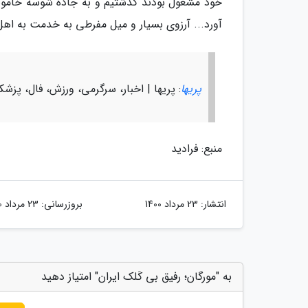
خود مشغول بودند گذشتیم و به جاده شوسه خاموش
آورد... آرزوی بسیار و میل مفرطی به خدمت به اهل 
پریها
: پریها | اخبار، سرگرمی، ورزش، فال، پزش
منبع: فرادید
انتشار:
23 مرداد 1400
بروزرسانی:
23 مرداد 1400
به "مورگان؛ رفیق بی کَلک ایران" امتیاز دهید