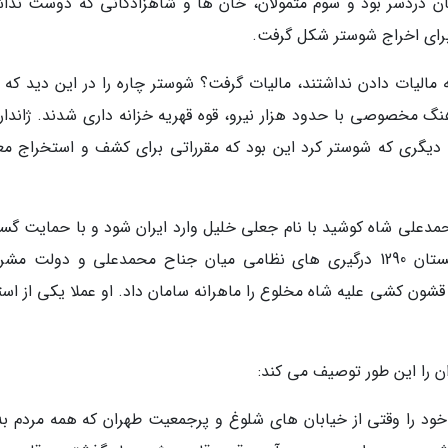
 دردسر بود و سوم متمولان، خان ها و شاهزادگانی که دوست نداش
 برای اخراج شوستر شکل گرفت.
 مالیات دادن نداشتند، مالیات گرفت؟ شوستر چاره را در این دید که ب
هنگ مخصوصی با حدود هزار نیرو، قوه قهریه خزانه داری شدند. ژاندار
گ دیگری که شوستر کرد این بود که مقرراتی برای کشف و استخراج مع
حمدعلی شاه کوشید با نام جعلی خلیل وارد ایران شود و با حمایت گست
روسیه با جنگ داخلی به سلطنت بازشود. در تابستان 1290 درگیری های نظامی میان جناح محمدعلی و دولت 
شون کشی علیه شاه مخلوع را ماهرانه سامان داد. او عملا یکی از استو
ن را این طور توصیف می کند:
ود را وقتی از خیابان های شلوغ و پرجمعیت طهران که همه مردم به 