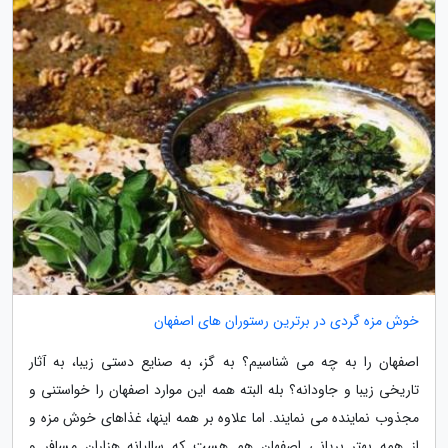
خوش مزه گردی در برترین رستوران های اصفهان
اصفهان را به چه می شناسیم؟ به گز، به صنایع دستی زیبا، به آثار
تاریخی زیبا و جاودانه؟ بله البته همه این موارد اصفهان را خواستنی و
مجذوب نماینده می نمایند. اما علاوه بر همه اینها، غذاهای خوش مزه و
از همه بهتر بریانی اصفهان هم هست که سالیانه هزاران مسافر و