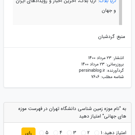
آریا بلاگ
: آریا بلاگ، آخرین اخبار و رویدادهای ایران
و جهان
منبع: گردشبان
انتشار:
23 مرداد 1400
بروزرسانی:
23 مرداد 1400
گردآورنده:
persinablog.ir
شناسه مطلب: 7606
به "نام موزه زمین شناسی دانشگاه تهران در فهرست موزه
های جهانی" امتیاز دهید
امتیاز دهید:
1
2
3
4
5
رای