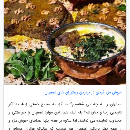
خوش مزه گردی در برترین رستوران های اصفهان
اصفهان را به چه می شناسیم؟ به گز، به صنایع دستی زیبا، به آثار
تاریخی زیبا و جاودانه؟ بله البته همه این موارد اصفهان را خواستنی و
مجذوب نماینده می نمایند. اما علاوه بر همه اینها، غذاهای خوش مزه و
از همه بهتر بریانی اصفهان هم هست که سالیانه هزاران مسافر و