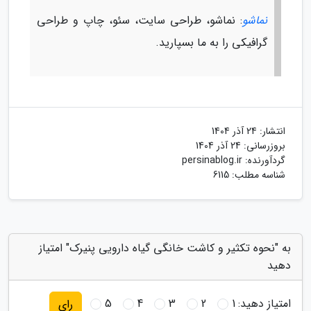
نماشو
: نماشو، طراحی سایت، سئو، چاپ و طراحی
گرافیکی را به ما بسپارید.
انتشار:
24 آذر 1404
بروزرسانی:
24 آذر 1404
گردآورنده:
persinablog.ir
شناسه مطلب: 6115
به "نحوه تکثیر و کاشت خانگی گیاه دارویی پنیرک" امتیاز
دهید
امتیاز دهید:
1
2
3
4
5
رای