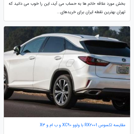
بخش مورد علاقه خانم ها به حساب می آید، این را خوب می دانید که
تهران بهترین نقطه ایران برای خریدهای...
مقایسه لکسوس RX200t با ولوو XC90 و ب ام و X3