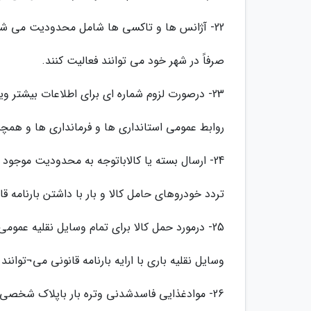
22- آژانس ها و تاکسی ها شامل محدودیت می شوند یا خیر؟
صرفاً در شهر خود می توانند فعالیت کنند.
23- درصورت لزوم شماره ای برای اطلاعات بیشتر ویا ارگانی هست که ارجاع داده گردد؟
روابط عمومی استانداری ها و فرمانداری ها و همچنین شماره 197 نیروی انتظامی آماده
24- ارسال بسته یا کالاباتوجه به محدودیت موجود چه بایدکرد؟
تردد خودروهای حامل کالا و بار با داشتن بارنامه قا
25- درمورد حمل کالا برای تمام وسایل نقلیه عمومی و هرباری امکان تردد است؟
وسایل نقلیه باری با ارایه بارنامه قانونی می¬توانند
26- موادغذایی فاسدشدنی وتره بار باپلاک شخصی بدون داشتن شروط لازم امکان تردد بین دو استان است؟