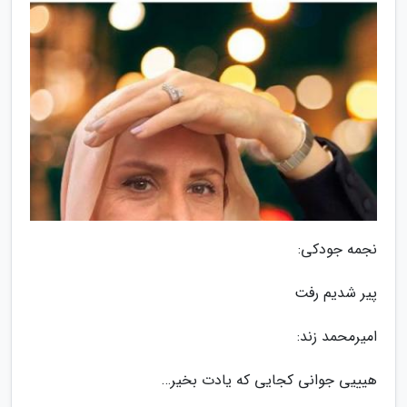
نجمه جودکی:
پیر شدیم رفت
امیرمحمد زند:
هیییى جوانى کجایى که یادت بخیر…