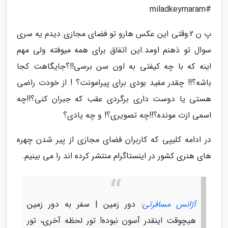
#miladkeymaram
پ ن 2:وقتی این عکس هارو تو فضای مجازی دیدم یه سری
سوال تو ذهنم اومد.این اتفاق برای همه میوفته ولی مهم
اینه که با چه کیفتی به اون سن برسی!!؟جایگاهت کجا
باشه؟!! چقدر مفید بودی برای پیرامونت؟ ! از خودت راضی
هستی یا دوست داری برگردی عقب که جبران کنی؟!!چه
اسمی ازت مونده؟!!چه تصویری؟! و چه یادی؟
در ادامه کلیپی که کاربران فضای مجازی از پیر شدن چهره
های هنری کشور در اینستاگرام منتشر کرده اند را می بینیم.
آژانس مسافرتی
: دور زمین | سفر به دور زمین
هیچوقت اینقدر آسون نبوده! تور لحظه آخری، تور