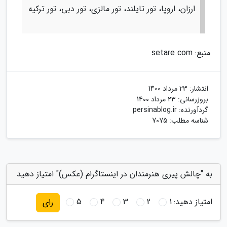
ارزان، اروپا، تور تایلند، تور مالزی، تور دبی، تور ترکیه
منبع: setare.com
انتشار:
23 مرداد 1400
بروزرسانی:
23 مرداد 1400
گردآورنده:
persinablog.ir
شناسه مطلب: 7075
به "چالش پیری هنرمندان در اینستاگرام (عکس)" امتیاز دهید
امتیاز دهید:
1
2
3
4
5
رای