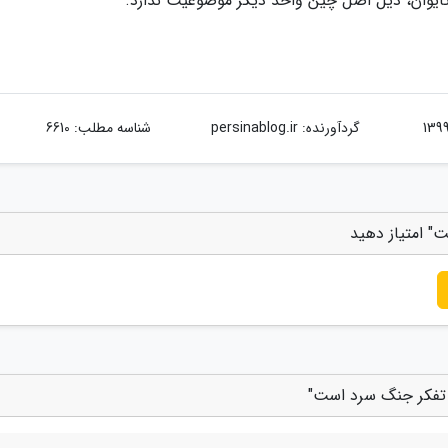
 تایوان، ذیل اصل چین واحد دیگر موضوعیت ندارد.
گردآورنده:
persinablog.ir
شناسه مطلب: 6610
ت" امتیاز دهید
ر تفکر جنگ سرد است"