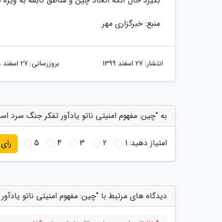
بگیرد حال آنکه اتحاد چین و مناطق تابعه به ویژه
منبع: خبرگزاری مهر
انتشار:
27 اسفند 1399
بروزرسانی:
27 اسفند 1399
به "چین: مفهوم امنیتی ناتو یادآور تفکر جنگ سرد اس
امتیاز دهید:
1
2
3
4
5
رای
دیدگاه های مرتبط با "چین: مفهوم امنیتی ناتو یادآو