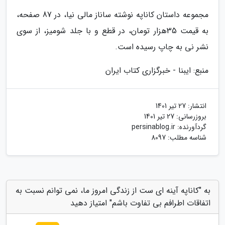
مجموعه داستان کاناپه نوشته ساناز مالی نیا، در 87 صفحه،
به قیمت 35هزار تومان، در قطع و با جلد شومیز، از سوی
نشر نی به چاپ رسیده است.
منبع: ایبنا - خبرگزاری کتاب ایران
انتشار:
27 تیر 1401
بروزرسانی:
27 تیر 1401
گردآورنده:
persinablog.ir
شناسه مطلب: 8097
به "کاناپه آینه ای ست از زندگی امروز ما، نمی توانم نسبت به
اتفاقات اطرافم بی تفاوت باشم" امتیاز دهید