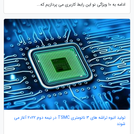
ادامه به 10 ویژگی نو این رابط کاربری می پردازیم که...
تولید انبوه تراشه های 3 نانومتری TSMC در نیمه دوم 2022 آغاز می
شوند