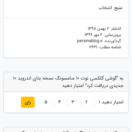
منبع: انتخاب
انتشار:
2 بهمن 1398
بروزرسانی:
6 مهر 1399
گردآورنده:
persinablog.ir
شناسه مطلب: 2631
به "گوشی گلکسی نوت 10 سامسونگ نسخه بتای اندروید 10
جدیدی دریافت کرد" امتیاز دهید
امتیاز دهید:
1
2
3
4
5
رای