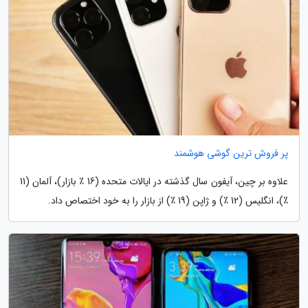
پر فروش ترین گوشی هوشمند
علاوه بر چین، آیفون سال گذشته در ایالات متحده (16 ٪ بازار)، آلمان (11
٪)، انگلیس (12 ٪) و ژاپن (19 ٪) از بازار را به خود اختصاص داد.