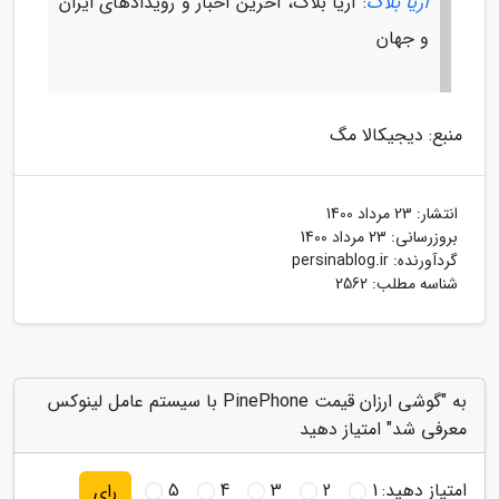
آریا بلاگ
: آریا بلاگ، آخرین اخبار و رویدادهای ایران
و جهان
منبع: دیجیکالا مگ
انتشار:
23 مرداد 1400
بروزرسانی:
23 مرداد 1400
گردآورنده:
persinablog.ir
شناسه مطلب: 2562
به "گوشی ارزان قیمت PinePhone با سیستم عامل لینوکس
معرفی شد" امتیاز دهید
امتیاز دهید:
1
2
3
4
5
رای