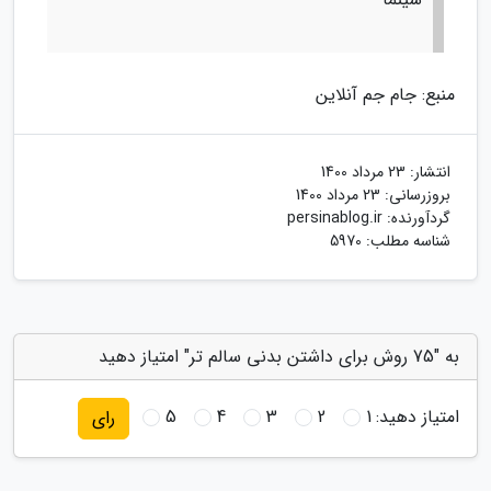
منبع: جام جم آنلاین
انتشار:
23 مرداد 1400
بروزرسانی:
23 مرداد 1400
گردآورنده:
persinablog.ir
شناسه مطلب: 5970
به "75 روش برای داشتن بدنی سالم تر" امتیاز دهید
امتیاز دهید:
1
2
3
4
5
رای