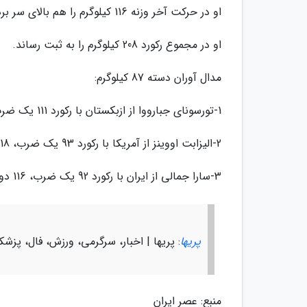
او در حرکت آخر وزنه 116 کیلوگرم را هم بالای سر برد تا عملکرد بی نقصی از خود به نمایش گذاشته باشد.
او در مجموع رکورد 208 کیلوگرم را به ثبت رساند.
مدال آوران دسته 87 کیلوگرم:
1-تورسونای جبارووا از ازبکستان با رکورد 111 یک ضرب، 133 دوضرب و مجموع 244 کیلوگرم (3 مدال طلا)
2-الیزابت اووینز از آمریکا با رکورد 93 یک ضرب، 118 دوضرب و مجموع 211 کیلوگرم (3 مدال نقره)
3-سارا جمالی از ایران با رکورد 92 یک ضرب، 116 دوضرب و مجموع 208 کیلوگرم (3 مدال برنز)
پریها
: پریها | اخبار، سرگرمی، ورزش، فال، پزش
منبع: عصر ایران