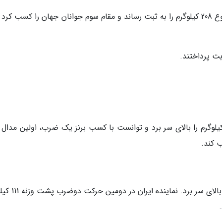
یکتا جمالی رکورد 92 یک ضرب، 116دوضرب و مجموع 208 کیلوگرم را به ثبت رساند و مقام سوم جوانان جهان را کسب ک
اینده ایران در یک ضرب وزنه های 85، 90 و 92 کیلوگرم را بالای سر برد و توانست با کسب برنز یک ضرب، اولین مدا
ب کند.
جمالی در اولین حرکت دوضرب وزنه 105 کیلوگرم را بالای 