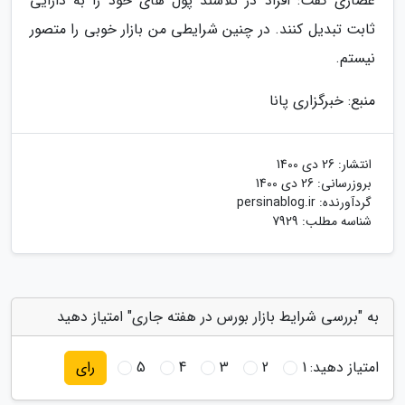
عصاری گفت: افراد در تلاشند پول های خود را به دارایی
ثابت تبدیل کنند. در چنین شرایطی من بازار خوبی را متصور
نیستم.
منبع: خبرگزاری پانا
انتشار:
26 دی 1400
بروزرسانی:
26 دی 1400
گردآورنده:
persinablog.ir
شناسه مطلب: 7929
به "بررسی شرایط بازار بورس در هفته جاری" امتیاز دهید
امتیاز دهید:
1
2
3
4
5
رای