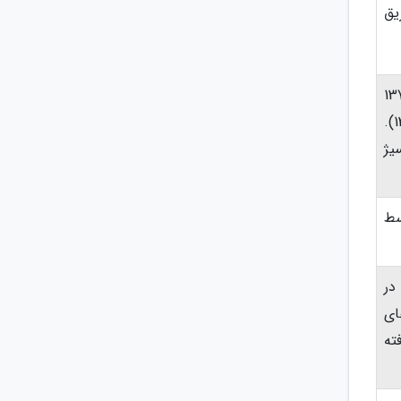
ق
ایران که در سال 1375
عنوان بین‌المللی گرفت (تأسیس 1337).
 دارای 2 تله‌سیژ
سط
در
ای
ته