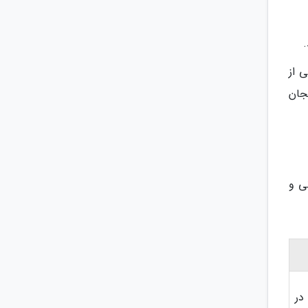
.
وخم و طولانی (حدود 1200 متر)، یکی از
جان
ی و
در