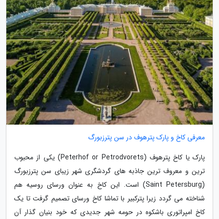
معرفی کاخ و پارک پترهوف در سن پترزبورگ
پارک یا کاخ پترهوف (Peterhof or Petrodvorets) یکی از محبوب
ترین و معروف ترین جاذبه های گردشگری شهر زیبای سن پترزبورگ
(Saint Petersburg) است. این کاخ به عنوان ورسای روسیه هم
شناخته می گردد زیرا پترکبیر با تماشا کاخ ورسای تصمیم گرفت تا یک
کاخ امپراتوری باشکوه در حومه شهر جدیدی که خود بنیان گذار آن